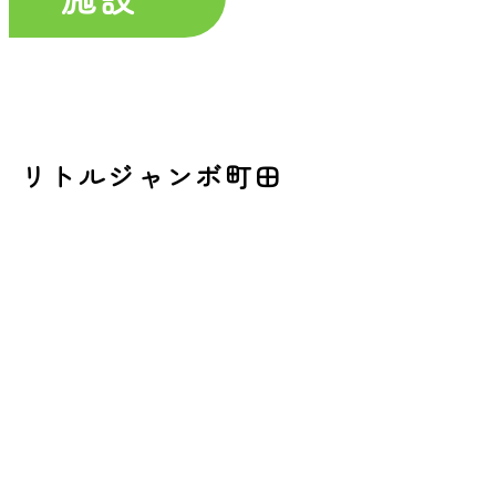
トップ
リトルジャンボって？
施設
リトルジャンボ町田
リトルジャンボ町田
教室
体操
新体操
サッカ
ー
ダンス
バレエ
チア
キャンプ
イベント情報
お知らせ
運営会社